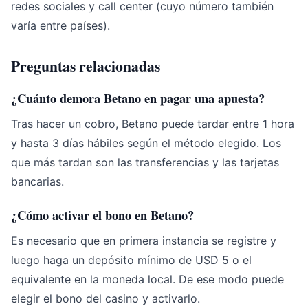
redes sociales y call center (cuyo número también
varía entre países).
Preguntas relacionadas
¿Cuánto demora Betano en pagar una apuesta?
Tras hacer un cobro, Betano puede tardar entre 1 hora
y hasta 3 días hábiles según el método elegido. Los
que más tardan son las transferencias y las tarjetas
bancarias.
¿Cómo activar el bono en Betano?
Es necesario que en primera instancia se registre y
luego haga un depósito mínimo de USD 5 o el
equivalente en la moneda local. De ese modo puede
elegir el bono del casino y activarlo.