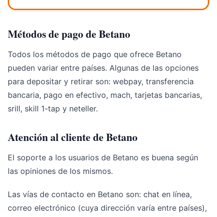
Métodos de pago de Betano
Todos los métodos de pago que ofrece Betano
pueden variar entre países. Algunas de las opciones
para depositar y retirar son: webpay, transferencia
bancaria, pago en efectivo, mach, tarjetas bancarias,
srill, skill 1-tap y neteller.
Atención al cliente de Betano
El soporte a los usuarios de Betano es buena según
las opiniones de los mismos.
Las vías de contacto en Betano son: chat en línea,
correo electrónico (cuya dirección varía entre países),