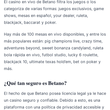
El casino en vivo de Betano filtra los juegos o los
categoriza de varias formas: juegos exclusivos, game
shows, mesas en español, your dealer, ruleta,
blackjack, baccarat y poker.
Hay más de 100 mesas en vivo disponibles, y entre los
más populares están: pig champions live, crazy time,
adventures beyond, sweet bonanza candyland, ruleta
bola rápida en vivo, futbol studio, lucky 6 roulette,
blackjack 10, ultimate texas hold’em, bet on poker y
más.
¿Qué tan seguro es Betano?
El hecho de que Betano posea licencia legal ya le hace
un casino seguro y confiable. Debido a esto, es una
plataforma con una política de privacidad accesible y