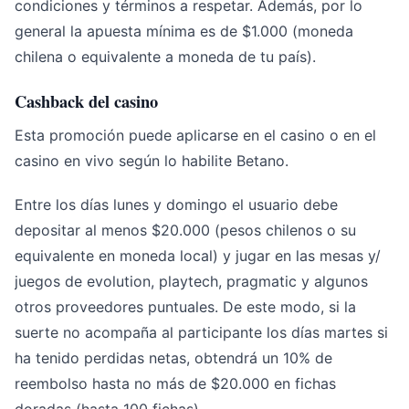
condiciones y términos a respetar. Además, por lo
general la apuesta mínima es de $1.000 (moneda
chilena o equivalente a moneda de tu país).
Cashback del casino
Esta promoción puede aplicarse en el casino o en el
casino en vivo según lo habilite Betano.
Entre los días lunes y domingo el usuario debe
depositar al menos $20.000 (pesos chilenos o su
equivalente en moneda local) y jugar en las mesas y/
juegos de evolution, playtech, pragmatic y algunos
otros proveedores puntuales. De este modo, si la
suerte no acompaña al participante los días martes si
ha tenido perdidas netas, obtendrá un 10% de
reembolso hasta no más de $20.000 en fichas
doradas (hasta 100 fichas).