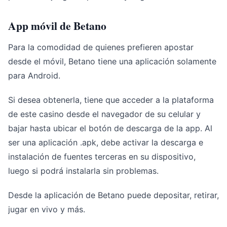
App móvil de Betano
Para la comodidad de quienes prefieren apostar
desde el móvil, Betano tiene una aplicación solamente
para Android.
Si desea obtenerla, tiene que acceder a la plataforma
de este casino desde el navegador de su celular y
bajar hasta ubicar el botón de descarga de la app. Al
ser una aplicación .apk, debe activar la descarga e
instalación de fuentes terceras en su dispositivo,
luego si podrá instalarla sin problemas.
Desde la aplicación de Betano puede depositar, retirar,
jugar en vivo y más.