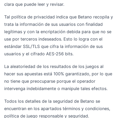
clara que puede leer y revisar.
Tal política de privacidad indica que Betano recopila y
trata la información de sus usuarios con finalidad
legítimas y con la encriptación debida para que no se
use por terceros indeseados. Esto lo logra con el
estándar SSL/TLS que cifra la información de sus
usuarios y el cifrado AES-256 bits.
La aleatoriedad de los resultados de los juegos al
hacer sus apuestas está 100% garantizado, por lo que
no tiene que preocuparse porque el operador
intervenga indebidamente o manipule tales efectos.
Todos los detalles de la seguridad de Betano se
encuentran en los apartados términos y condiciones,
política de juego responsable y seguridad.