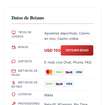
Datos de Betano
TIPOS DE
Apuestas deportivas, Casino
JUEGOS
en vivo, Casino online
BONUS
USD 150
OBTENER BONO
SOPORTE
E-mail, Live Chat, Phone, FAQ
MÉTODOS DE
PAGO
MÉTODOS DE
RETIRO
LICENCIA
Malta
PROVEEDORES
Betsoft, BGaming, Big Time